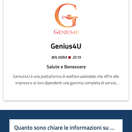
Genius4U
BOLOGNA
2019
Salute e Benessere
Genius4U è una piattaforma di welfare aziendale che offre alle
imprese e ai loro dipendenti una gamma completa di servizi,
direttamente in azienda, che aiutano a gestire i problemi della
quotidianità: ad esempio lavanderia, sartoria, servizi auto come
lavaggio e cambio gomme, pane e ortofrutta freschi,
massaggiatore ed estetista, babysitting etc
Quanto sono chiare le informazioni su questa 