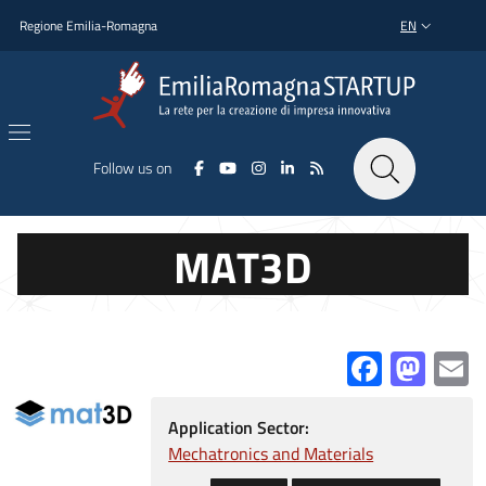
Skip to main content
Skip to footer content
Regione Emilia-Romagna
EN
LANGUAGE SWI
Follow us on
MAT3D
Facebo
Mas
E
Application Sector:
Mechatronics and Materials