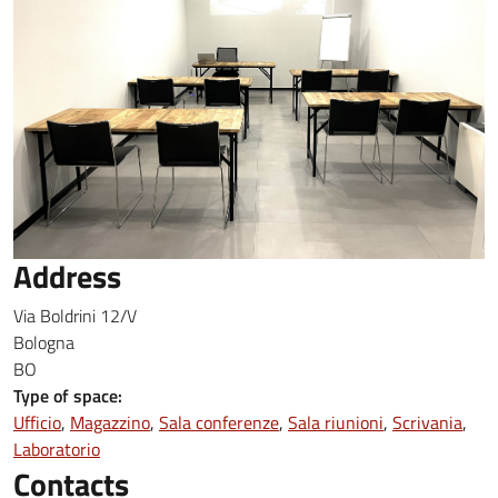
Address
Via Boldrini 12/V
Bologna
BO
Type of space:
Ufficio
Magazzino
Sala conferenze
Sala riunioni
Scrivania
Laboratorio
Contacts