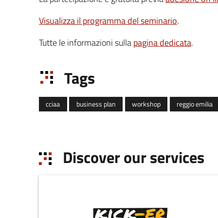
Visualizza il programma del seminario
.
Tutte le informazioni sulla
pagina dedicata
.
Tags
cciaa
business plan
workshop
reggio emilia
Discover our services