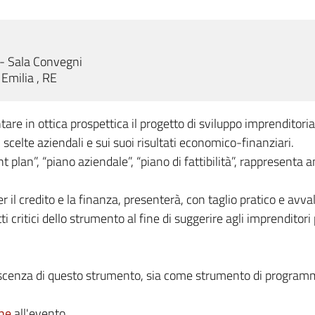
0
- Sala Convegni
 Emilia , RE
e in ottica prospettica il progetto di sviluppo imprenditoriale,
li scelte aziendali e sui suoi risultati economico-finanziari.
 plan”, “piano aziendale”, “piano di fattibilità”, rappresenta
r il credito e la finanza, presenterà, con taglio pratico e avv
petti critici dello strumento al fine di suggerire agli imprendit
noscenza di questo strumento, sia come strumento di program
ine
all'evento.