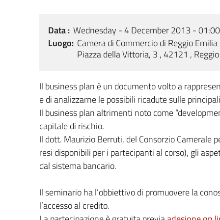
Data
Wednesday - 4 December 2013 - 01:0
Luogo
Camera di Commercio di Reggio Emilia 
Piazza della Vittoria, 3 , 42121 , Reggio
Il business plan è un documento volto a rappresentar
e di analizzarne le possibili ricadute sulle principa
Il business plan altrimenti noto come “development
capitale di rischio.
Il dott. Maurizio Berruti, del Consorzio Camerale pe
resi disponibili per i partecipanti al corso), gli as
dal sistema bancario.
Il seminario ha l’obbiettivo di promuovere la co
l’accesso al credito.
La partecipazione è gratuita previa
adesione on l