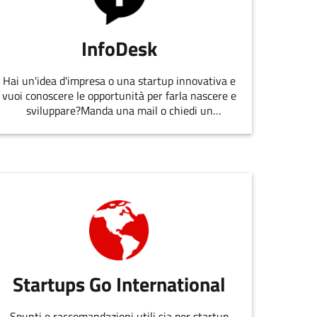
InfoDesk
Hai un'idea d'impresa o una startup innovativa e
vuoi conoscere le opportunità per farla nascere e
sviluppare?Manda una mail o chiedi un
appuntamento allo staff di
EmiliaRomagnaStartUp.
Startups Go International
Spunti e raccomandazioni utili sia per startup