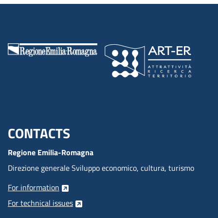
CONTACTS
Menu footer inglese
Regione Emilia-Romagna
Direzione generale Sviluppo economico, cultura, turismo
For information
For technical issues