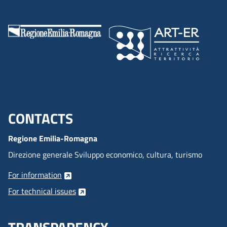
CONTACTS
Menu footer inglese
Regione Emilia-Romagna
Direzione generale Sviluppo economico, cultura, turismo
For information
For technical issues