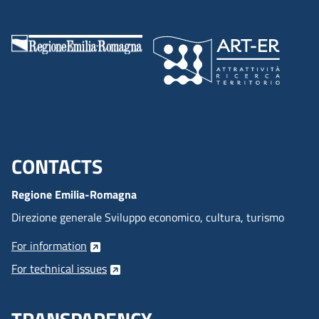
CONTACTS
Menu footer inglese
Regione Emilia-Romagna
Direzione generale Sviluppo economico, cultura, turismo
For information
For technical issues