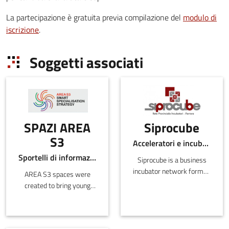
La partecipazione è gratuita previa compilazione del
modulo di
iscrizione
.
Soggetti associati
SPAZI AREA
Siprocube
S3
Acceleratori e incubatori di in-ER , Centri per l'innovazione
Sportelli di informazione
Siprocube is a business
incubator network formed
AREA S3 spaces were
by Sipro, the
created to bring young
Development Agency.
graduates closer to the
labour market and to
strengthen the regional