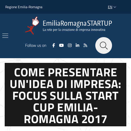
Skip to main content
Skip to footer content
Regione Emilia-Romagna
EN
LANGUAGE SWI
Follow us on
COME PRESENTARE
UN'IDEA DI IMPRESA:
FOCUS SULLA START
CUP EMILIA-
ROMAGNA 2017