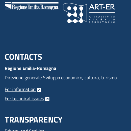
CONTACTS
Menu footer inglese
Regione Emilia-Romagna
Direzione generale Sviluppo economico, cultura, turismo
For information
For technical issues
TRANSPARENCY
Privacy and Cookies