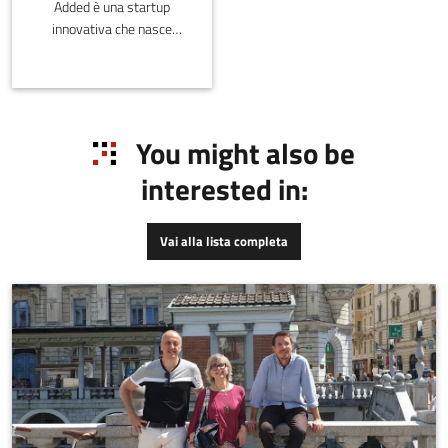
Added è una startup
innovativa che nasce
dall’idea del suo fondatore
di realizzare soluzioni per
lo sviluppo e la produzione
di tutori ortopedici
personalizzati sul paziente
You might also be
e realizzati tramite
interested in:
stampa 3D. Siamo anche
in grado di fornire
soluzioni per l'industria
Vai alla lista completa
per la progettazione e la
realizzazione di
componenti realizzati
tramite additive
manufacturing. Le
principali attività di Added
riguardano: