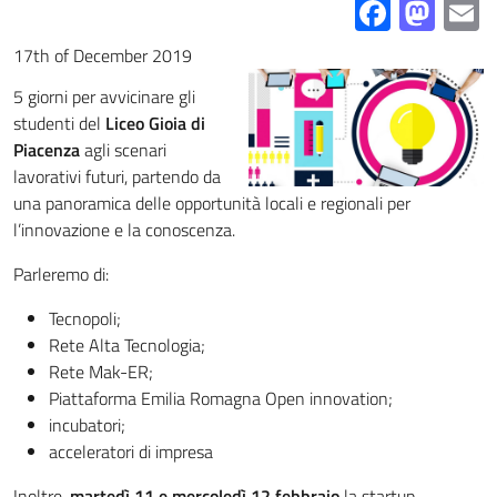
Facebo
Mas
E
17th of December 2019
5 giorni per avvicinare gli
studenti del
Liceo Gioia di
Piacenza
agli scenari
lavorativi futuri, partendo da
una panoramica delle opportunità locali e regionali per
l’innovazione e la conoscenza.
Parleremo di:
Tecnopoli;
Rete Alta Tecnologia;
Rete Mak-ER;
Piattaforma Emilia Romagna Open innovation;
incubatori;
acceleratori di impresa
Inoltre,
martedì 11 e mercoledì 12 febbraio
la startup