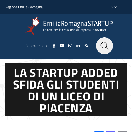
Skip to main content
Skip to footer content
Regione Emilia-Romagna
EN
LANGUAGE SWI
Follow us on
LA STARTUP ADDED
SFIDA GLI STUDENTI
DI UN LICEO DI
PIACENZA