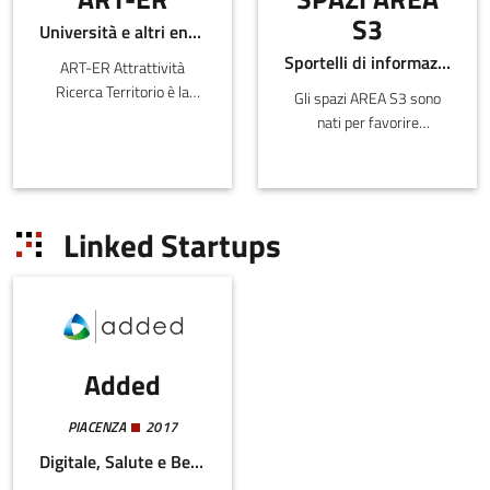
S3
Università e altri enti pubblici
Sportelli di informazione
ART-ER Attrattività
Ricerca Territorio è la
Gli spazi AREA S3 sono
Società Consortile
nati per favorire
dell’Emilia-
l’avvicinamento dei
Romagna nata per
giovani con alte
favorire la crescita
competenze al mercato
sostenibile della regione
del lavoro e il
Linked Startups
attr
rafforzamento com
Added
PIACENZA
2017
Digitale, Salute e Benessere