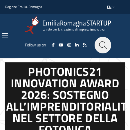
Skip to main content
Skip to footer content
Regione Emilia-Romagna
EN
LANGUAGE SWI
Follow us on
PHOTONICS21
INNOVATION AWARD
2026: SOSTEGNO
ALL’IMPRENDITORIALIT
NEL SETTORE DELLA
FOTONICA