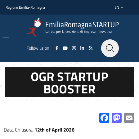
Skip to main content
Skip to footer content
Regione Emilia-Romagna
EN
LANGUAGE SWI
Follow us on
OGR STARTUP
BOOSTER
Facebo
Mas
E
Data Chiusura:
12th of April 2026