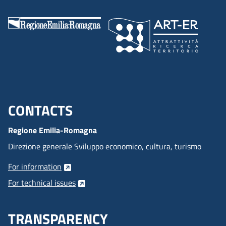
CONTACTS
Menu footer inglese
Regione Emilia-Romagna
Direzione generale Sviluppo economico, cultura, turismo
For information
For technical issues
TRANSPARENCY