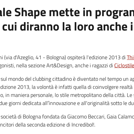
rale Shape mette in progr
cui diranno la loro anche i 
ni (via d'Azeglio, 41 - Bologna) ospiterà l'edizione 2013 di
Thi
onisti, nella sezione Art&Design, anche i ragazzi di
Ciclostil
o sul mondo del clubbing cittadino è diventato nel tempo un 
l'edizione 2013, la volontà è infatti quella di coinvolgere rea
no, in maniera personale, lo stile metropolitano della città. Le
ue giorni dedicata all'ìnnovazione e all'originalità sotto le due
, società di Bologna fondata da Giacomo Beccari, Gaia Calamo
incitori della seconda edizione di Incredibol!.