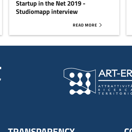
Startup in the Net 2019 -
Studiomapp interview
READ MORE
HE NET 2019 - FAIRBNB.COOP INTERVIEW
ABOUT STARTUP IN THE NET
TRANSPARENCY
C