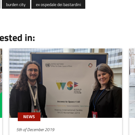
burden city
ex ospedale dei bastardini
ested in:
NEWS
5th of December 2019