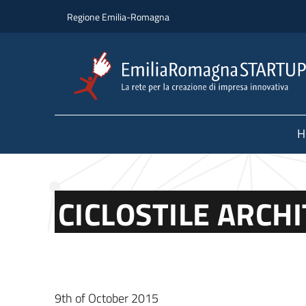
Skip to main content
Skip to footer content
Regione Emilia-Romagna
H
CICLOSTILE ARCH
9th of October 2015