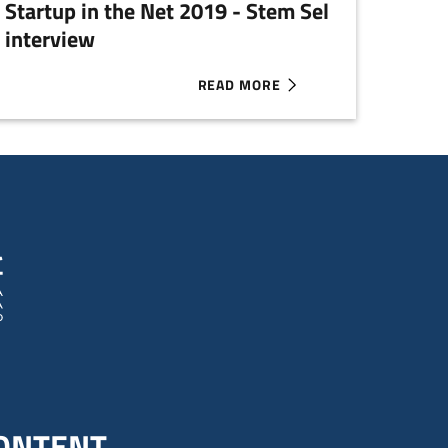
Startup in the Net 2019 - Stem Sel
interview
READ MORE
 2019 - STUDIOMAPP INTERVIEW
ABOUT STARTUP IN THE NET 2019 -
ONTENT