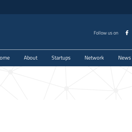
Follow us on
ome
About
Startups
Network
News