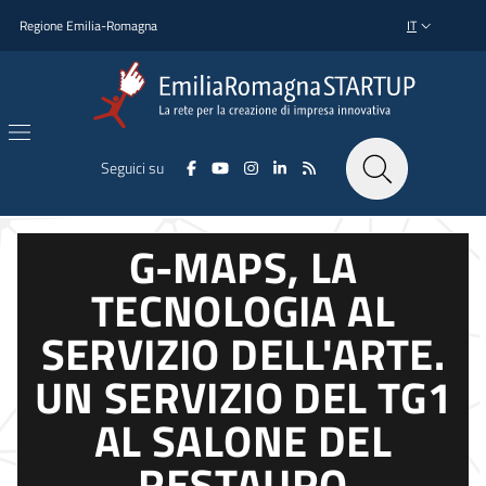
Salta al contenuto principale
Salta al piè di pagina
Regione Emilia-Romagna
IT
SELETTORE L
Seguici su
G-MAPS, LA
TECNOLOGIA AL
SERVIZIO DELL'ARTE.
UN SERVIZIO DEL TG1
AL SALONE DEL
RESTAURO