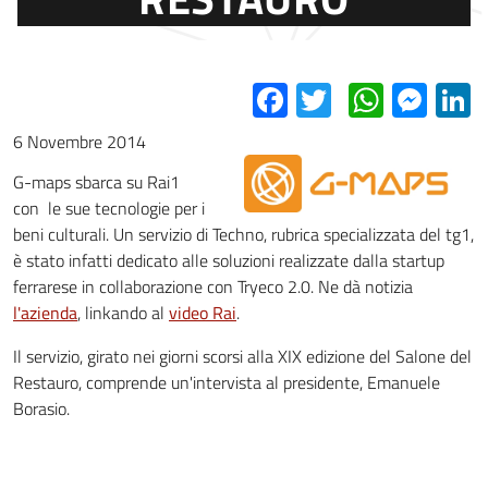
Facebook
Twitter
Whats
Mes
L
6 Novembre 2014
G-maps sbarca su Rai1
con le sue tecnologie per i
beni culturali. Un servizio di Techno, rubrica specializzata del tg1,
è stato infatti dedicato alle soluzioni realizzate dalla startup
ferrarese in collaborazione con Tryeco 2.0. Ne dà notizia
l'azienda
, linkando al
video Rai
.
Il servizio, girato nei giorni scorsi alla XIX edizione del Salone del
Restauro, comprende un'intervista al presidente, Emanuele
Borasio.