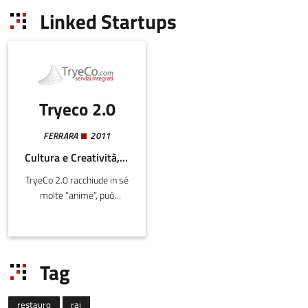
Linked Startups
Tryeco 2.0
FERRARA
2011
Cultura e Creatività, Digitale, Edilizia e Costruzioni
TryeCo 2.0 racchiude in sé
molte “anime”, può
definirsi una “creative
maker farm” dove l’anima
artigiana tradizionale
incontra le nuove
Tag
tecnologie. Il proprio staff
si occupa di valutare e
selezionare nuove
restauro
rai