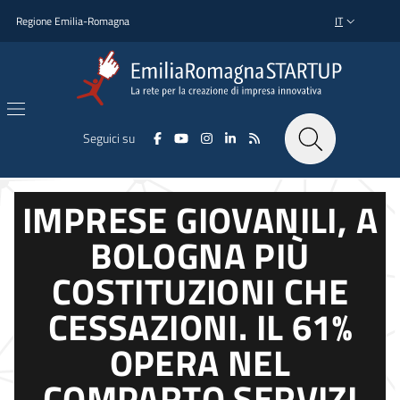
Salta al contenuto principale
Salta al piè di pagina
Regione Emilia-Romagna
IT
SELETTORE L
Seguici su
IMPRESE GIOVANILI, A
BOLOGNA PIÙ
COSTITUZIONI CHE
CESSAZIONI. IL 61%
OPERA NEL
COMPARTO SERVIZI