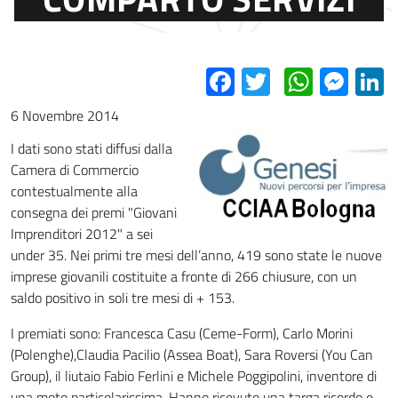
Facebook
Twitter
Whats
Mes
L
6 Novembre 2014
I dati sono stati diffusi dalla
Camera di Commercio
contestualmente alla
consegna dei premi "Giovani
Imprenditori 2012" a sei
under 35. Nei primi tre mesi dell’anno, 419 sono state le nuove
imprese giovanili costituite a fronte di 266 chiusure, con un
saldo positivo in soli tre mesi di + 153.
I premiati sono: Francesca Casu (Ceme-Form), Carlo Morini
(Polenghe),Claudia Pacilio (Assea Boat), Sara Roversi (You Can
Group), il liutaio Fabio Ferlini e Michele Poggipolini, inventore di
una moto particolarissima. Hanno ricevuto una targa ricordo e