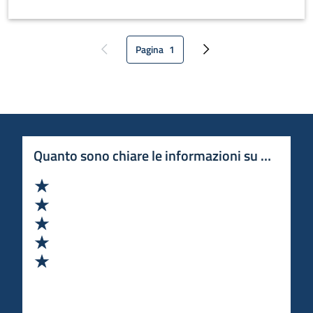
Pagina
1
Pagina precedente
Pagina attuale
Pagina successiva
Quanto sono chiare le informazioni su questa 
Valuta 1 stelle su 5
Valuta 2 stelle su 5
Valuta 3 stelle su 5
Valuta 4 stelle su 5
Valuta 5 stelle su 5