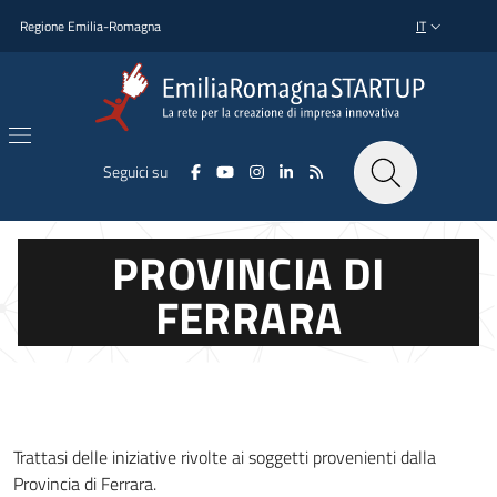
Salta al contenuto principale
Salta al piè di pagina
Regione Emilia-Romagna
IT
SELETTORE L
Seguici su
PROVINCIA DI
FERRARA
Trattasi delle iniziative rivolte ai soggetti provenienti dalla
Provincia di Ferrara.