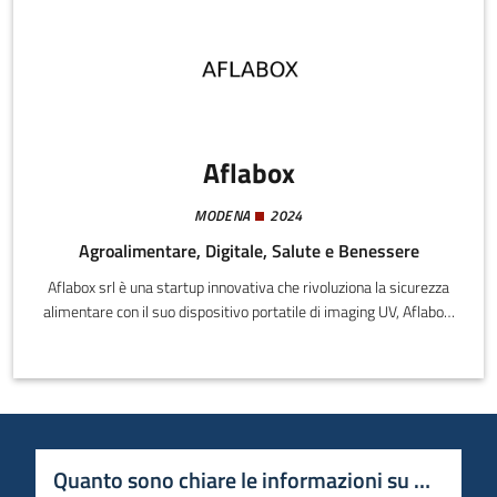
Aflabox
MODENA
2024
Agroalimentare, Digitale, Salute e Benessere
Aflabox srl è una startup innovativa che rivoluziona la sicurezza
alimentare con il suo dispositivo portatile di imaging UV, Aflabox.
Questo strumento permette di rilevare rapidamente e con
precisione la presenza di aflatossine nel mais, aiutando
agricoltori e processori alimentari a garantire la qualità dei loro
prodotti.Prodotti e ServiziAflabox offre:
Quanto sono chiare le informazioni su questa 