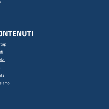
ONTENUTI
rtup
di
izi
e
ità
 siamo