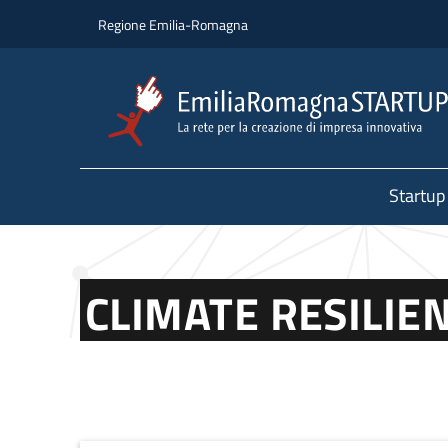
Salta al contenuto principale
Salta al piè di pagina
Regione Emilia-Romagna
Startup
CLIMATE RESILIE