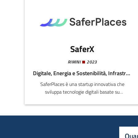
SaferX
RIMINI
2023
Digitale, Energia e Sostenibilità, Infrastrutture critiche
SaferPlaces è una startup innovativa che
sviluppa tecnologie digitali basate su
intelligenza artificiale, dati geospaziali e modelli
climatici per supportare città, enti pubblici e
assicurazioni nella valutazione e gestione del
rischio da alluvioni e altri eventi climatici
estremi.
Quan