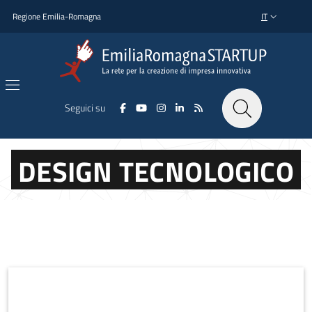
Salta al contenuto principale
Salta al piè di pagina
Regione Emilia-Romagna
IT
SELETTORE L
Seguici su
DESIGN TECNOLOGICO