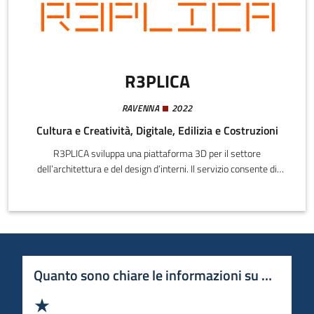
R3PLICA
RAVENNA
2022
Cultura e Creatività, Digitale, Edilizia e Costruzioni
R3PLICA sviluppa una piattaforma 3D per il settore
dell’architettura e del design d’interni. Il servizio consente di
accedere a un catalogo certificato di repliche digitali di prodotti,
materiali e finiture forniti direttamente dai brand, completi di dati
tecnici. La piattaforma è integrata con Unreal Engine 5,
permettendo una visualizzazione real-time e un’esperienza di
progettazione interattiva, grazie alla possibilità di inserire e
configurare facilmente gli oggetti all’interno dei progetti.
Quanto sono chiare le informazioni su questa 
Valuta 1 stelle su 5