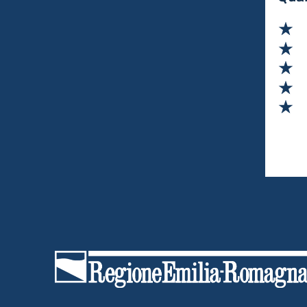
secondo gli schemi del piano governativo
“impresa 4.0”.
Va
Va
Va
Va
Va