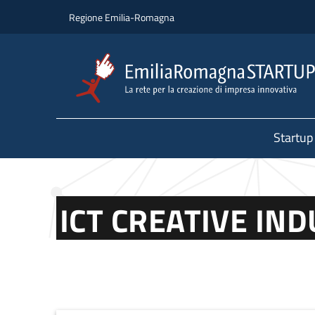
Salta al contenuto principale
Salta al piè di pagina
Regione Emilia-Romagna
Startup
ICT CREATIVE IN