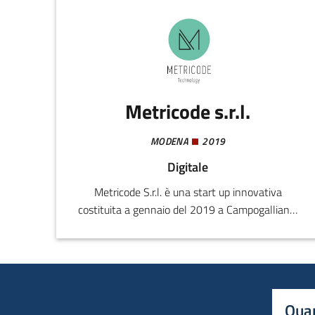
Metricode s.r.l.
MODENA
2019
Digitale
Metricode S.r.l. è una start up innovativa
costituita a gennaio del 2019 a Campogalliano,
con l’obiettivo di operare nel mercato dell’IOT
(Internet Of Things).La business vision
dell’azienda è connessa allo sviluppo di
software che possano armonizzare i processi
aziendali, attraverso l’intelligenza artificiale e
Quan