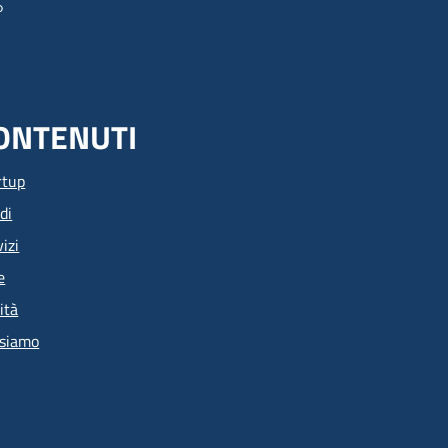
ONTENUTI
rtup
di
izi
e
ità
 siamo