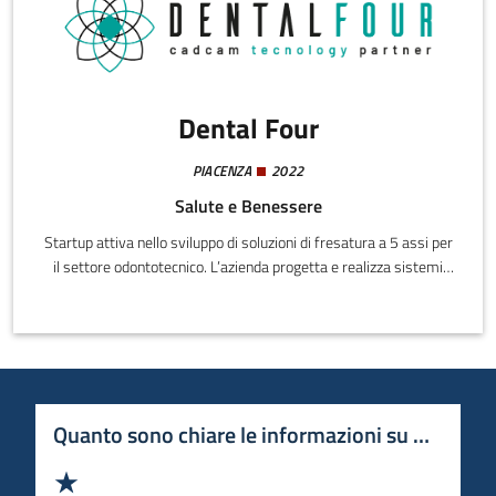
Dental Four
PIACENZA
2022
Salute e Benessere
Startup attiva nello sviluppo di soluzioni di fresatura a 5 assi per
il settore odontotecnico. L’azienda progetta e realizza sistemi
pensati per rispondere alle esigenze di qualità, produttività e
affidabilità dei laboratori, sia di piccole che di grandi
dimensioni.Fondata da professionisti con esperienza nel campo
del CAD-CAM dentale, Dental Four opera all’interno del distretto
della meccatronica dell’Emilia-Romagna, valorizzando il know-
how locale nella meccanica di precisione e nelle macchine a
Quanto sono chiare le informazioni su questa 
controllo numerico.
Valuta 1 stelle su 5