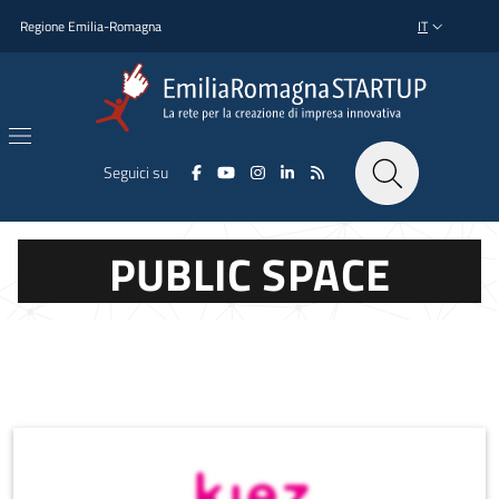
Salta al contenuto principale
Salta al piè di pagina
Regione Emilia-Romagna
IT
SELETTORE L
Seguici su
PUBLIC SPACE