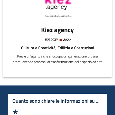
Kiez agency
BOLOGNA
2020
Cultura e Creatività, Edilizia e Costruzioni
Kiez è un’agenzia che si occupa di rigenerazione urbana
promuovendo processi di trasformazione dello spazio ad alta
sostenibilità sociale.Kiez è un’agenzia di professionisti in grado di
gestire tutti gli aspetti della rigenerazione, dall’ideazione
strategica, alla ricerca di finanziamenti, dalla progettazione
spaziale al coinvolgimento della comunità, fino alla prototipazione
dei servizi e alla valutazione d'impatto sociale.
Quanto sono chiare le informazioni su questa 
Valuta 1 stelle su 5