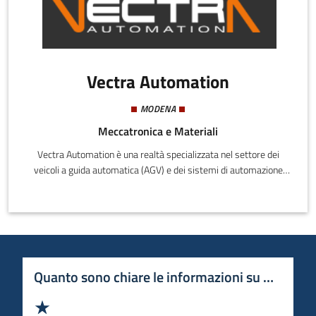
Vectra Automation
MODENA
Meccatronica e Materiali
Vectra Automation è una realtà specializzata nel settore dei
veicoli a guida automatica (AGV) e dei sistemi di automazione
logistica. L’azienda progetta e realizza AGV personalizzati per
ogni tipo di ambiente industriale, sviluppando anche software
proprietari (AGV-TM e AGV-SV) per la gestione del traffico, la
supervisione dell’impianto e l’integrazione con i sistemi produttivi
del cliente.
Quanto sono chiare le informazioni su questa 
Valuta 1 stelle su 5