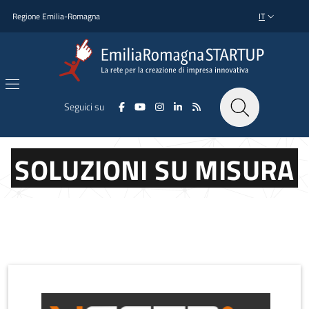
Salta al contenuto principale
Salta al piè di pagina
Regione Emilia-Romagna
IT
SELETTORE L
Seguici su
SOLUZIONI SU MISURA