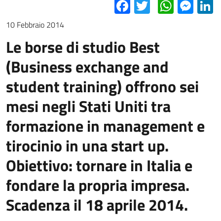
Facebook
Twitter
Whats
Mes
L
10 Febbraio 2014
Le borse di studio Best
(Business exchange and
student training) offrono sei
mesi negli Stati Uniti tra
formazione in management e
tirocinio in una start up.
Obiettivo: tornare in Italia e
fondare la propria impresa.
Scadenza il 18 aprile 2014.