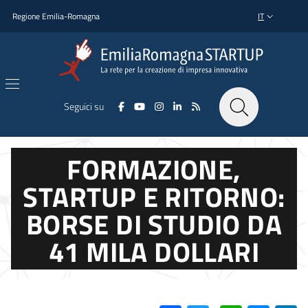
Salta al contenuto principale
Salta al piè di pagina
Regione Emilia-Romagna
IT
SELETTORE L
Seguici su
FORMAZIONE,
STARTUP E RITORNO:
BORSE DI STUDIO DA
41 MILA DOLLARI