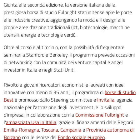
Giunta alla seconda edizione, la versione italiana della
prestigiosa borsa di studio Fulbright statunitense apre le porte
alle industrie creative, aggiungendo la moda e il design alle
proprie aree d'azione tradizionali (Ict, biotecnologie, macchine
utensili, energia e tecnologie verdi).
Oltre al corso e al tirocinio, con la possibilità di frequentare
seminari a Stanford e Berkeley, il programma prevede occasioni
di networking con la comunità dei venture capital e angel
investor in Italia e negli Stati Uniti.
Rivolto a giovani ricercatori, economisti e laureati con idee
innovative con meno di 35 anni, il programma di
borse di studio
Best
è promosso dallo Steering committee e
Invitalia
, agenzia
nazionale per l'attrazione degli investimenti e lo sviluppo
d'impresa, in collaborazione con la
Commissione Fulbright
e
l'
ambasciata Usa in Italia
, grazie ai finanziamenti delle Regioni
Emilia-Romagna
,
Toscana
,
Campania
e
Provincia autonoma di
Bolzano
con le risorse del
Fondo sociale europeo
.