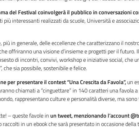
ma del Festival coinvolgerà il pubblico in conversazioni con
ti più interessanti realizzati da scuole, Università e associa
e, più in generale, delle eccellenze che caratterizzano il nostr
, che offriranno una visione d’insieme e progetti per il futuro.
nsesto di incontri, convivi, workshop e iniziative social, che
, che sia possibile, sostenibile e felice.
e per presentare il contest “Una Crescita da Favola”,
un e
ranno chiamati a “cinguettare” in 140 caratteri una favola a s
il mondo, rappresentano culture e personalità diverse, ma sono 
tte! – queste favole in
un tweet, menzionando l’account @t
no raccolti in un ebook che sarà presentato in occasione della t