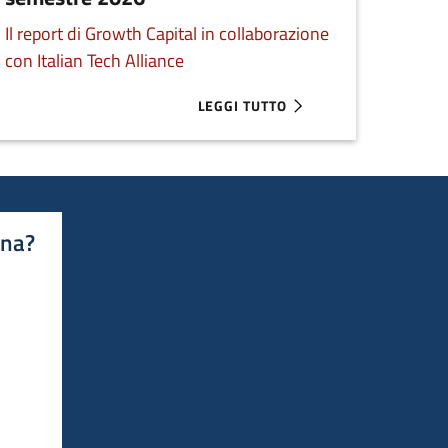
Il report di Growth Capital in collaborazione
con Italian Tech Alliance
LEGGI TUTTO
 DEL BANDO REGIONALE PER STARTUP INNOVATIVE
ABOUT VC IN ITALIA: 813 MILIONI 
ina?