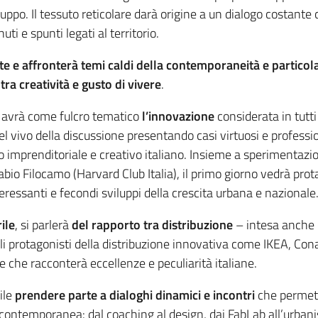
iluppo. Il tessuto reticolare darà origine a un dialogo costante 
ti e spunti legati al territorio.
te e affronterà temi caldi della contemporaneità e particola
ra creatività e gusto di vivere
.
, avrà come fulcro tematico
l’innovazione
considerata in tutti
nel vivo della discussione presentando casi virtuosi e profess
imprenditoriale e creativo italiano. Insieme a sperimentazio
bio Filocamo (Harvard Club Italia), il primo giorno vedrà prot
ressanti e fecondi sviluppi della crescita urbana e nazionale
ile
, si parlerà
del rapporto tra distribuzione
– intesa anche 
ali protagonisti della distribuzione innovativa come IKEA, Con
e che racconterà eccellenze e peculiarità italiane.
ile
prendere parte a dialoghi dinamici e incontri
che permett
à contemporanea: dal coaching al design, dai FabLab all’urbani