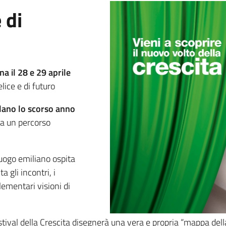
 di
a il 28 e 29 aprile
elice e di futuro
Milano lo scorso anno
a un percorso
oluogo emiliano ospita
 gli incontri, i
lementari visioni di
ival della Crescita disegnerà una vera e propria “mappa della 