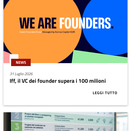
NEWS
31 Luglio 2026
Iff, il VC dei founder supera i 100 milioni
LEGGI TUTTO
ABOUT IFF, I