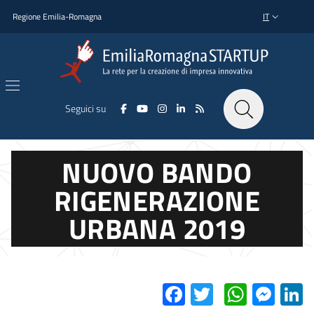
Salta al contenuto principale
Salta al piè di pagina
Regione Emilia-Romagna
IT
SELETTORE L
Seguici su
NUOVO BANDO
RIGENERAZIONE
URBANA 2019
Facebook
Twitter
Whats
Mes
L