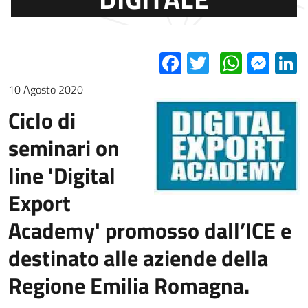
Facebook
Twitter
Whats
Mes
L
10 Agosto 2020
Ciclo di
seminari on
line 'Digital
Export
Academy' promosso dall’ICE e
destinato alle aziende della
Regione Emilia Romagna.