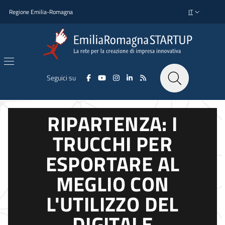
Salta al contenuto principale
Salta al piè di pagina
Regione Emilia-Romagna
IT
SELETTORE L
Seguici su
RIPARTENZA: I
TRUCCHI PER
ESPORTARE AL
MEGLIO CON
L'UTILIZZO DEL
DIGITALE