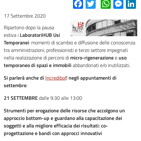
Facebook
Twitter
Whats
Mes
L
17 Settembre 2020
Ripartono dopo la pausa
estiva i
LaboratoriHUB Usi
Temporanei
: momenti di scambio e diffusione delle conoscenza
tra amministrazioni, professionisti e terzo settore impegnati
nella realizzazione di percorsi di
micro-rigenerazione
e
uso
temporaneo di spazi e immobili
abbandonati e/o inutilizzati.
Si parlerà anche di
Incredibol
! negli appuntamenti di
settembre
:
21 SETTEMBRE
dalle 9:30 alle 13:00
Strumenti per erogazione delle risorse che accolgono un
approccio bottom-up e guardano alla capacitazione dei
soggetti e alla migliore efficacia dei risultati: co-
progettazione e bandi con approcci innovativi