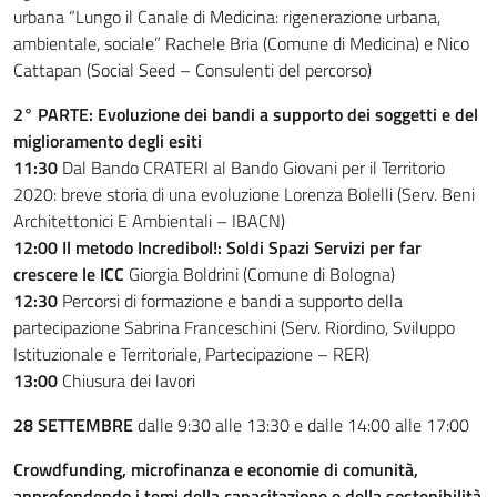
urbana “Lungo il Canale di Medicina: rigenerazione urbana,
ambientale, sociale” Rachele Bria (Comune di Medicina) e Nico
Cattapan (Social Seed – Consulenti del percorso)
2° PARTE: Evoluzione dei bandi a supporto dei soggetti e del
miglioramento degli esiti
11:30
Dal Bando CRATERI al Bando Giovani per il Territorio
2020: breve storia di una evoluzione Lorenza Bolelli (Serv. Beni
Architettonici E Ambientali – IBACN)
12:00 Il metodo Incredibol!: Soldi Spazi Servizi per far
crescere le ICC
Giorgia Boldrini (Comune di Bologna)
12:30
Percorsi di formazione e bandi a supporto della
partecipazione Sabrina Franceschini (Serv. Riordino, Sviluppo
Istituzionale e Territoriale, Partecipazione – RER)
13:00
Chiusura dei lavori
28 SETTEMBRE
dalle 9:30 alle 13:30 e dalle 14:00 alle 17:00
Crowdfunding, microfinanza e economie di comunità,
approfondendo i temi della capacitazione e della sostenibilità