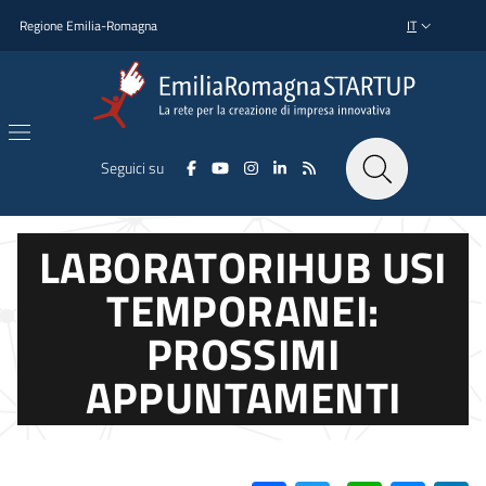
Salta al contenuto principale
Salta al piè di pagina
Regione Emilia-Romagna
IT
SELETTORE L
Seguici su
LABORATORIHUB USI
TEMPORANEI:
PROSSIMI
APPUNTAMENTI