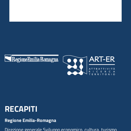
RECAPITI
Menu Footer
Regione Emilia-Romagna
Direzione generale Sviluppo economico, cultura, turismo