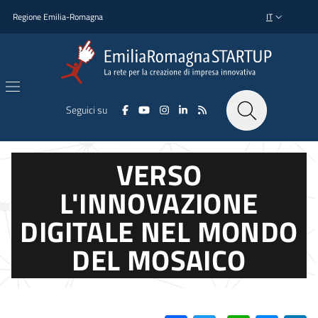
Salta al contenuto principale
Salta al piè di pagina
Regione Emilia-Romagna
IT
SELETTORE L
Seguici su
VERSO
L'INNOVAZIONE
DIGITALE NEL MONDO
DEL MOSAICO