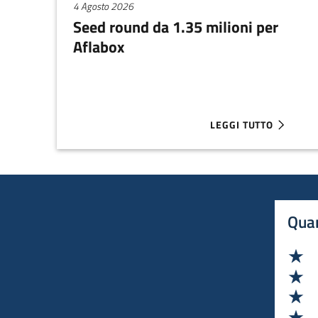
4 Agosto 2026
Seed round da 1.35 milioni per
Aflabox
LEGGI TUTTO
ABOUT SEED ROUND D
Quan
Va
Va
Va
Va