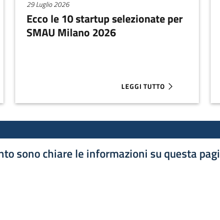
29 Luglio 2026
Ecco le 10 startup selezionate per
SMAU Milano 2026
LEGGI TUTTO
A 1.35 MILIONI PER AFLABOX
ABOUT ECCO LE 10 STARTUP
to sono chiare le informazioni su questa pag
luta 1 stelle su 5
luta 2 stelle su 5
luta 3 stelle su 5
luta 4 stelle su 5