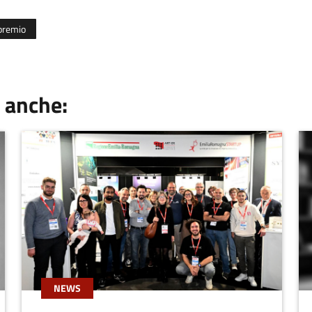
premio
 anche:
NEWS