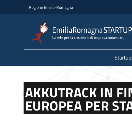
Salta al contenuto principale
Salta al piè di pagina
Regione Emilia-Romagna
Startup
AKKUTRACK IN FI
EUROPEA PER ST