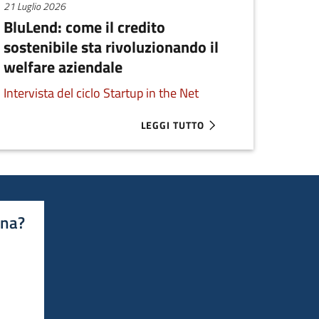
21 Luglio 2026
BluLend: come il credito
sostenibile sta rivoluzionando il
welfare aziendale
Intervista del ciclo Startup in the Net
LEGGI TUTTO
 SELEZIONATE PER SMAU MILANO 2026
ABOUT BLULEND: COME IL CREDITO
ina?