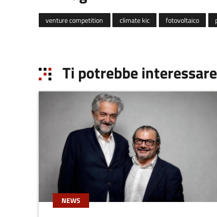
venture competition
climate kic
fotovoltaico
Ti potrebbe interessare
NEWS