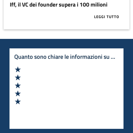
Iff, il VC dei founder supera i 100 milioni
LEGGI TUTTO
ABOUT IFF, I
Quanto sono chiare le informazioni su questa 
Valuta 1 stelle su 5
Valuta 2 stelle su 5
Valuta 3 stelle su 5
Valuta 4 stelle su 5
Valuta 5 stelle su 5