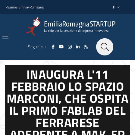
Salta al contenuto principale
Salta al piè di pagina
Regione Emilia-Romagna
IT
SELETTORE L
Seguici su
INAUGURA L'11
FEBBRAIO LO SPAZIO
MARCONI, CHE OSPITA
IL PRIMO FABLAB DEL
FERRARESE
ADERENTE A MAK-ER