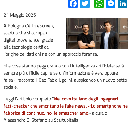
Facebook
Twitter
Whats
Mes
L
21 Maggio 2026
A Bologna c’è TrueScreen,
startup che si occupa di
digital provenance: grazie
alla tecnologia certifica
l'origine dei dati online con un approccio forense.
«Le cose stanno peggiorando con l'intelligenza artificiale: sarà
sempre più difficile capire se un'informazione è vera oppure
falsa», racconta il Ceo Fabio Ugolini, auspicando un nuovo patto
sociale.
Leggi l'articolo completo "
Nel covo italiano degli ingegneri
fact-checker che smontano le fake news. «Lo smartphone ne
fabbrica di continuo, noi le smascheriamo
»
a cura di
Alessandro Di Stefano su StartupItalia.