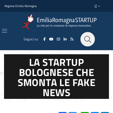
Salta al contenuto principale
Salta al piè di pagina
Regione Emilia-Romagna
IT
SELETTORE L
Seguici su
LA STARTUP
BOLOGNESE CHE
SMONTA LE FAKE
NEWS