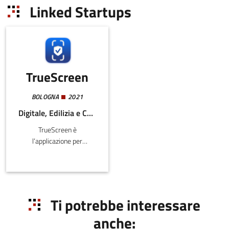
Linked Startups
TrueScreen
BOLOGNA
2021
Digitale, Edilizia e Costruzioni, Meccatronica e Materiali
TrueScreen è
l’applicazione per
smartphone e tablet che
consente di certificare con
estremo valore probatorio
tutti i contenuti
multimediali acquisiti con
Ti potrebbe interessare
un dispositivo mobile
anche:
(screenshot, foto, video,