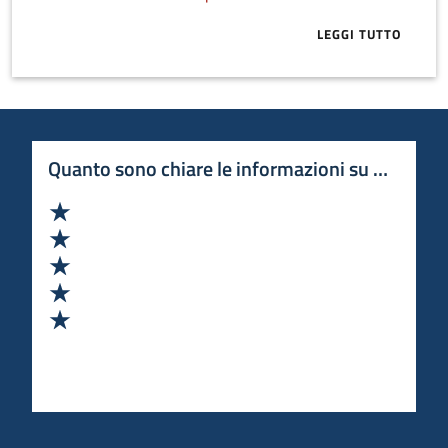
LEGGI TUTTO
ABOUT BLULE
Quanto sono chiare le informazioni su questa 
Valuta 1 stelle su 5
Valuta 2 stelle su 5
Valuta 3 stelle su 5
Valuta 4 stelle su 5
Valuta 5 stelle su 5