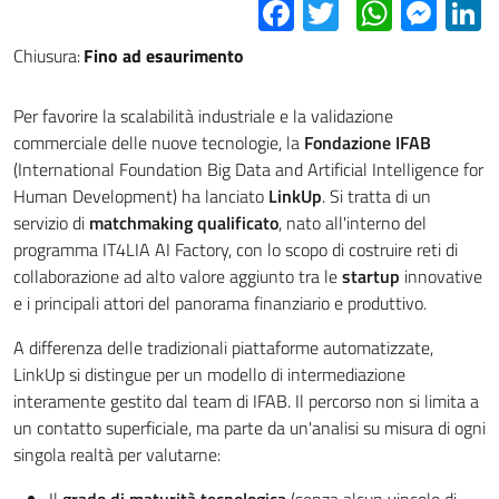
Facebook
Twitter
Whats
Mes
L
Chiusura:
Fino ad esaurimento
Per favorire la scalabilità industriale e la validazione
commerciale delle nuove tecnologie, la
Fondazione IFAB
(International Foundation Big Data and Artificial Intelligence for
Human Development) ha lanciato
LinkUp
. Si tratta di un
servizio di
matchmaking qualificato
, nato all'interno del
programma IT4LIA AI Factory, con lo scopo di costruire reti di
collaborazione ad alto valore aggiunto tra le
startup
innovative
e i principali attori del panorama finanziario e produttivo.
A differenza delle tradizionali piattaforme automatizzate,
LinkUp si distingue per un modello di intermediazione
interamente gestito dal team di IFAB. Il percorso non si limita a
un contatto superficiale, ma parte da un'analisi su misura di ogni
singola realtà per valutarne: