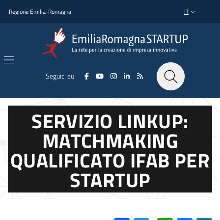
Salta al contenuto principale
Salta al piè di pagina
Regione Emilia-Romagna
IT
SELETTORE L
Seguici su
SERVIZIO LINKUP:
MATCHMAKING
QUALIFICATO IFAB PER
STARTUP