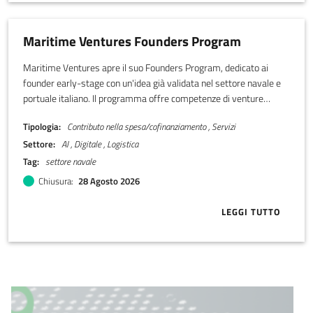
Maritime Ventures Founders Program
Maritime Ventures apre il suo Founders Program, dedicato ai
founder early-stage con un'idea già validata nel settore navale e
portuale italiano. Il programma offre competenze di venture
building e un accompagnamento operativo e finanziario, con un
Tipologia
Contributo nella spesa/cofinanziamento , Servizi
percorso diretto che può arrivare fino a 3,4 milioni di euro di
Settore
AI , Digitale , Logistica
investimento in equity da parte di azionisti selezionati di Maritime
Ventures. L'obiettivo è costruire la prossima software company
Tag
settore navale
italiana del settore marittimo.
Chiusura
28 Agosto 2026
LEGGI TUTTO
ABOUT MARI