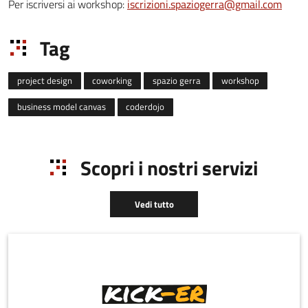
Per iscriversi ai workshop:
iscrizioni.spaziogerra@gmail.com
Tag
project design
coworking
spazio gerra
workshop
business model canvas
coderdojo
Scopri i nostri servizi
Vedi tutto