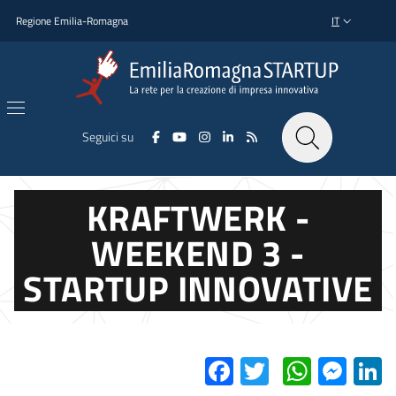
Salta al contenuto principale
Salta al piè di pagina
Regione Emilia-Romagna
IT
SELETTORE L
Seguici su
KRAFTWERK -
WEEKEND 3 -
STARTUP INNOVATIVE
Facebook
Twitter
Whats
Mes
L