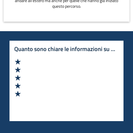
andare all'estero ma anche per quelle che hanno già iniziato
questo percorso.
Quanto sono chiare le informazioni su questa 
Valuta 1 stelle su 5
Valuta 2 stelle su 5
Valuta 3 stelle su 5
Valuta 4 stelle su 5
Valuta 5 stelle su 5