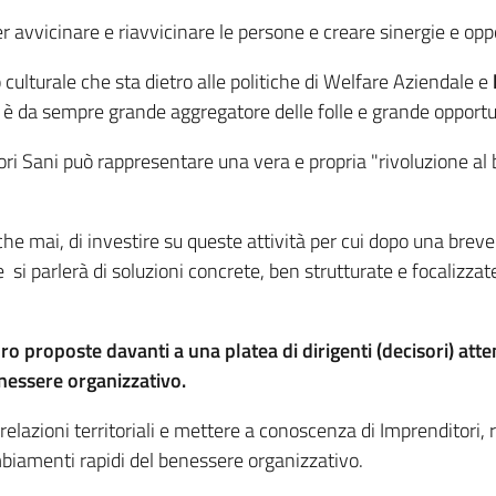
 avvicinare e riavvicinare le persone e creare sinergie e opp
 culturale che sta dietro alle politiche di Welfare Aziendale e
ti è da sempre grande aggregatore delle folle e grande opportun
i Sani può rappresentare una vera e propria "rivoluzione al b
iù che mai, di investire su queste attività per cui dopo una br
 si parlerà di soluzioni concrete, ben strutturate e focalizzat
 proposte davanti a una platea di dirigenti (decisori) attent
enessere organizzativo.
e relazioni territoriali e mettere a conoscenza di Imprenditori
ambiamenti rapidi del benessere organizzativo.