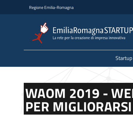
Salta al contenuto principale
Salta al piè di pagina
Regione Emilia-Romagna
Startup
WAOM 2019 - WE
PER MIGLIORARSI