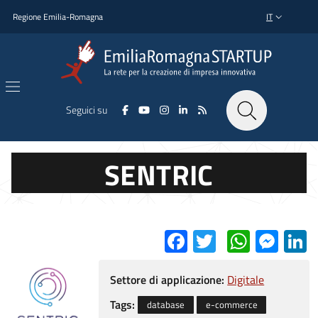
Salta al contenuto principale
Salta al piè di pagina
Regione Emilia-Romagna
IT
SELETTORE L
Seguici su
SENTRIC
Facebook
Twitter
Whats
Mes
L
Settore di applicazione:
Digitale
Tags:
database
e-commerce