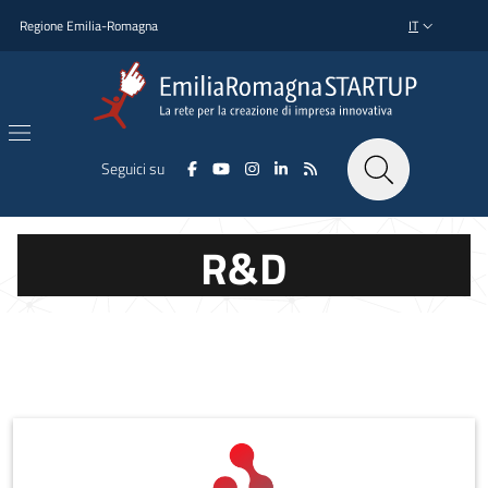
Salta al contenuto principale
Salta al piè di pagina
Regione Emilia-Romagna
IT
SELETTORE L
Seguici su
R&D