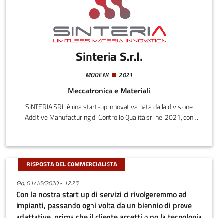
Sinteria S.r.l.
MODENA
2021
Meccatronica e Materiali
SINTERIA SRL è una start-up innovativa nata dalla divisione
Additive Manufacturing di Controllo Qualità srl nel 2021, con
l'obiettivo di affermarsi come punto di riferimento per lo sviluppo
di nuovi materiali per il mondo Additive Manufacturing.Fornire
servizi avanzati per rendere più efficienti i processi di Additive
Manufacturing è la nostra missione quotidiana.Ci concentriamo
RISPOSTA DEL COMMERCIALISTA
principalmente sull’implementazione e la qualifica di materiali
polimerici e metallici per le tecnologie di stampa FDM, SLS ed
Gio, 01/16/2020 - 12:25
SLM.
Con la nostra start up di servizi ci rivolgeremmo ad
impianti, passando ogni volta da un biennio di prove
adattative, prima che il cliente accetti o no la tecnologia