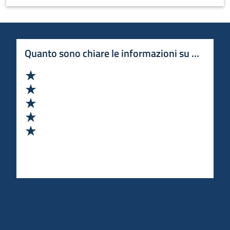
Quanto sono chiare le informazioni su questa 
Valuta 1 stelle su 5
Valuta 2 stelle su 5
Valuta 3 stelle su 5
Valuta 4 stelle su 5
Valuta 5 stelle su 5