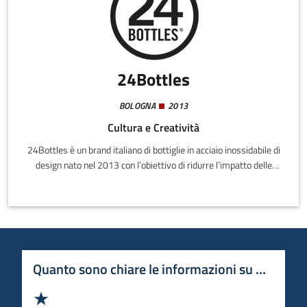
24Bottles
BOLOGNA
2013
Cultura e Creatività
24Bottles è un brand italiano di bottiglie in acciaio inossidabile di
design nato nel 2013 con l’obiettivo di ridurre l’impatto delle
bottigliette di plastica usa e getta sul pianeta e sulle nostre vite,
che si rivolge ad un pubblico urban, dinamico ed alla moda.Le
bottiglie riutilizzabili 24Bottles® aiutano a ridurre l'impronta
ambientale di chi le usa, giorno dopo giorno, sorso dopo sorso.
Quanto sono chiare le informazioni su questa 
Valuta 1 stelle su 5