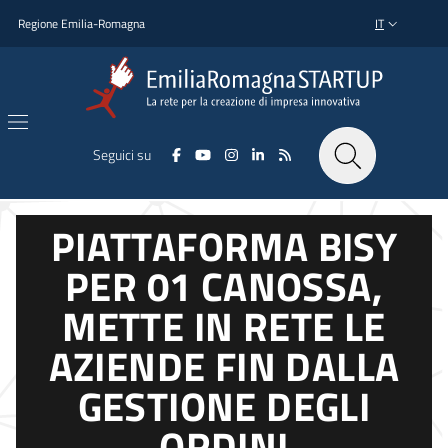
Salta al contenuto principale
Salta al piè di pagina
Regione Emilia-Romagna
IT
SELETTORE L
Seguici su
PIATTAFORMA BISY
PER 01 CANOSSA,
METTE IN RETE LE
AZIENDE FIN DALLA
GESTIONE DEGLI
ORDINI