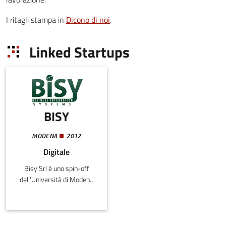
I ritagli stampa in
Dicono di noi
.
Linked Startups
BISY
MODENA
2012
Digitale
Bisy Srl è uno spin-off
dell'Università di Modena
e Reggio Emilia nato per
portare sul mercato un
innovativo software di
collaborazione a supporto