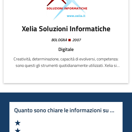
Xelia Soluzioni Informatiche
BOLOGNA
2007
Digitale
Creatività, determinazione, capacità di evolversi, competenza:
sono questi gli strumenti quotidianamente utilizzati. Xelia si
vuole distinguere per l’attenzione alla dimensione umana,
affidabilità metodologica, flessibilità e alta professionalità,
rispetto dei tempi ed efficienza dei costi.L’innovatività in Xelia è
rintracciabile anche nei suoi lavori oltre nelle tecnologie che
utilizza, soprattutto appartenenti al mondo Opensource.
Quanto sono chiare le informazioni su questa 
Valuta 1 stelle su 5
Valuta 2 stelle su 5