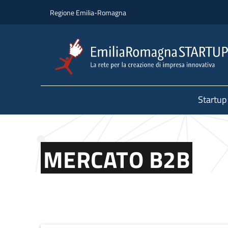
Salta al contenuto principale
Salta al piè di pagina
Regione Emilia-Romagna
Startup
MERCATO B2B