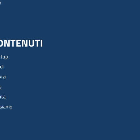
ONTENUTI
rtup
di
izi
e
ità
 siamo