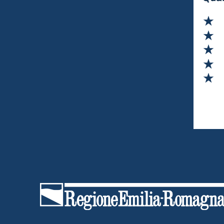
Purò. L'azienda opera nel mercato B2B,
rivolgendosi principalmente a saloni e atelier,
Va
con un focus su innovazione e sostenibilità.
Va
Va
Va
Va