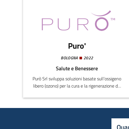
Puro'
BOLOGNA
2022
Salute e Benessere
Purò Srl sviluppa soluzioni basate sull’ossigeno
libero (ozono) per la cura e la rigenerazione dei
capelli, partendo da una scoperta scientifica
testata presso l’Università di Urbino Carlo
Bo. Ha brevettato il “Metodo cosmetico per
capelli con ozono” in Italia, USA, Europa e
Giappone e registrato il marchio europeo
Quan