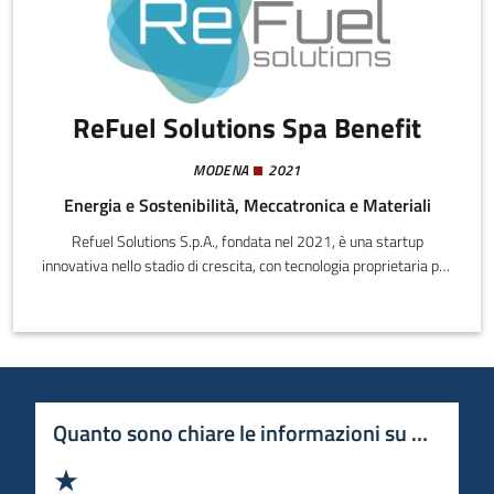
ReFuel Solutions Spa Benefit
MODENA
2021
Energia e Sostenibilità, Meccatronica e Materiali
Refuel Solutions S.p.A., fondata nel 2021, è una startup
innovativa nello stadio di crescita, con tecnologia proprietaria per
l’utilizzo di biodiesel su motori diesel già validata e
omologata. L’azienda ha avviato contratti con player industriali e
depositato brevetti per ampliare il proprio ecosistema di
soluzioni.
Quanto sono chiare le informazioni su questa 
Valuta 1 stelle su 5