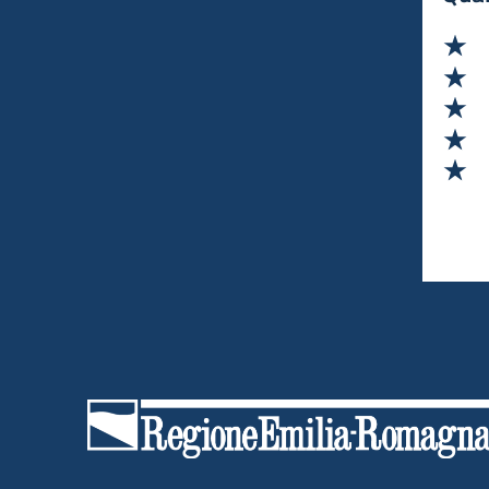
competitività, di individuare opportunità,
prevenire rischi di natura economica ed
Va
ambientale in scenari a complessità variabile.
Va
Va
Va
Va