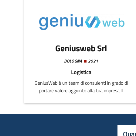
Geniusweb Srl
BOLOGNA
2021
Logistica
GeniusWeb è un team di consulenti in grado di
portare valore aggiunto alla tua impresa.Il
nostro obiettivo è di supportare le Aziende
impegnate del Settore della Logistica nella
gestione del proprio business sia dal punto di
vista tecnico-organizzativo, che da quello
strategico allo scopo di migliorare efficienza e
Quan