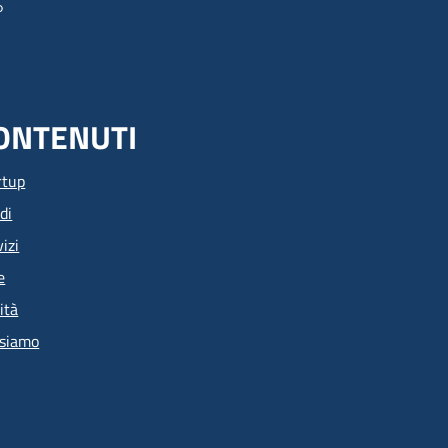
ONTENUTI
rtup
di
izi
e
ità
 siamo