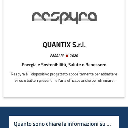
QUANTIX S.r.l.
FERRARA
2020
Energia e Sostenibilità, Salute e Benessere
Respyra è il dispositivo progettato appositamente per abbattere
virus e batteri presenti nell’aria efficace anche per eliminare
polveri, odori, muffe, funghi e pollini.Grazie al suo innovativo
sistema di purificazione fotocatalitico, è in grado di
decontaminare l'aria indoor da tutti gli agenti patogeni ed
inquinanti tramite un processo di ossidazione a temperatura
ambiente, con l'utilizzo dell'ossigeno presente nell'aria e con la
luce prodotta da apposite lampade UV.
Quanto sono chiare le informazioni su questa 