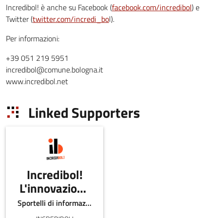
Incredibol! è anche su Facebook (
facebook.com/incredibol
) e
Twitter (
twitter.com/incredi_bo
l).
Per informazioni:
+39 051 219 5951
incredibol@comune.bologna.it
www.incredibol.net
Linked Supporters
Incredibol!
L'innovazione
creativa di
Sportelli di informazione , Università e altri enti pubblici
Bologna