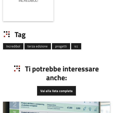
INCREDIBOL!
Tag
Incredibol
terza edizione
progetti
icc
Ti potrebbe interessare
anche:
Vai alla lista completa