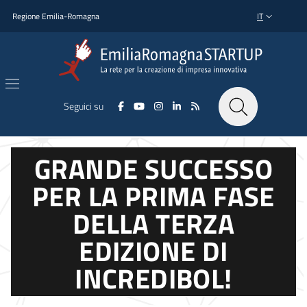
Salta al contenuto principale
Salta al piè di pagina
Regione Emilia-Romagna
IT
SELETTORE L
Seguici su
GRANDE SUCCESSO
PER LA PRIMA FASE
DELLA TERZA
EDIZIONE DI
INCREDIBOL!