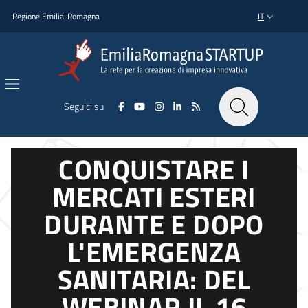
Salta al contenuto principale
Salta al piè di pagina
Regione Emilia-Romagna
IT
SELETTORE L
Seguici su
CONQUISTARE I
MERCATI ESTERI
DURANTE E DOPO
L'EMERGENZA
SANITARIA: DEL
WEBINAR IL 16