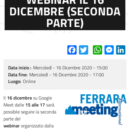
DICEMBRE (SECONDA
PARTE)
Facebook
Twitter
Whats
Mes
L
Data inizio
Mercoledì - 16 Dicembre 2020 - 15:00
Data fine
Mercoledì - 16 Dicembre 2020 - 17:00
Luogo
Online
Il
16 dicembre
su Google
Meet dalle
15 alle 17
sarà
possibile seguire la seconda
parte del
webinar
organizzato dalla