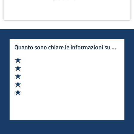
Quanto sono chiare le informazioni su questa 
Valuta 1 stelle su 5
Valuta 2 stelle su 5
Valuta 3 stelle su 5
Valuta 4 stelle su 5
Valuta 5 stelle su 5