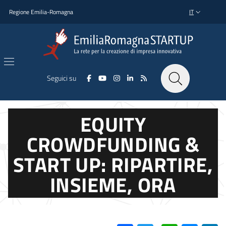
Salta al contenuto principale
Salta al piè di pagina
Regione Emilia-Romagna
IT
SELETTORE L
Seguici su
EQUITY
CROWDFUNDING &
START UP: RIPARTIRE,
INSIEME, ORA