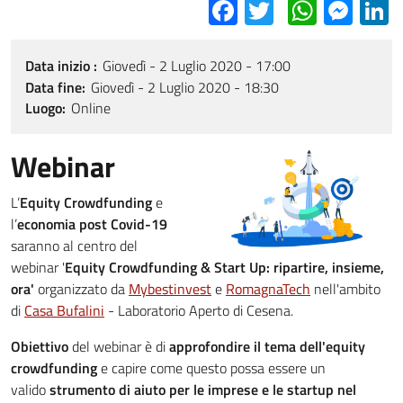
Facebook
Twitter
Whats
Mes
L
Data inizio
Giovedì - 2 Luglio 2020 - 17:00
Data fine
Giovedì - 2 Luglio 2020 - 18:30
Luogo
Online
Webinar
L’
Equity Crowdfunding
e
l’
economia post Covid-19
saranno al centro del
webinar '
Equity Crowdfunding & Start Up: ripartire, insieme,
ora'
organizzato da
Mybestinvest
e
RomagnaTech
nell'ambito
di
Casa Bufalini
- Laboratorio Aperto di Cesena.
Obiettivo
del webinar è di
approfondire il tema dell'equity
crowdfunding
e capire come questo possa essere un
valido
strumento di aiuto per le imprese e le startup nel