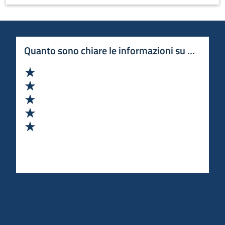
Quanto sono chiare le informazioni su questa 
Valuta 1 stelle su 5
Valuta 2 stelle su 5
Valuta 3 stelle su 5
Valuta 4 stelle su 5
Valuta 5 stelle su 5