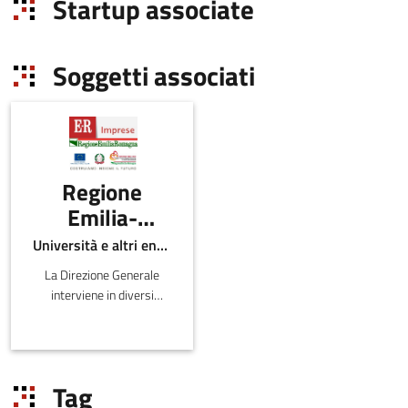
Startup associate
Soggetti associati
Regione
Emilia-
Romagna -
Università e altri enti pubblici
Direzione
La Direzione Generale
Generale
interviene in diversi
economia
ambiti inerenti lo sviluppo
del sistema produttivo e
della
distributivo sul territorio
conoscenza,
regionale, la valutazi
Tag
del lavoro e