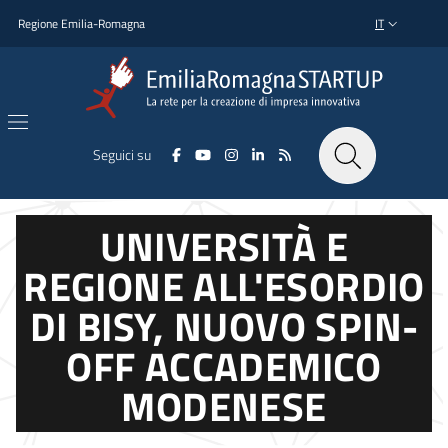
Salta al contenuto principale
Salta al piè di pagina
Regione Emilia-Romagna
IT
SELETTORE L
Seguici su
UNIVERSITÀ E
REGIONE ALL'ESORDIO
DI BISY, NUOVO SPIN-
OFF ACCADEMICO
MODENESE