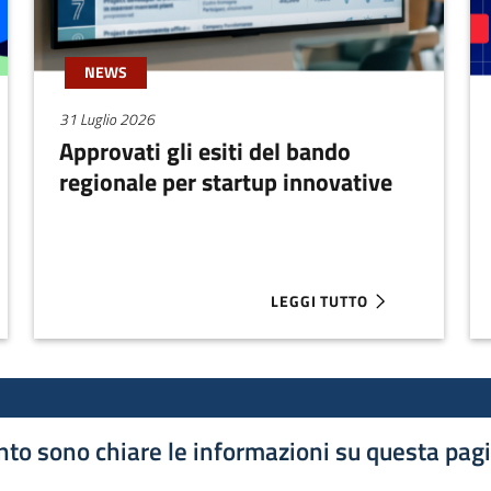
NEWS
31 Luglio 2026
Approvati gli esiti del bando
regionale per startup innovative
LEGGI TUTTO
 FOUNDER SUPERA I 100 MILIONI
ABOUT APPROVATI GLI ESITI
to sono chiare le informazioni su questa pag