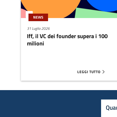
NEWS
31 Luglio 2026
Iff, il VC dei founder supera i 100
milioni
LEGGI TUTTO
ABOUT IFF, IL VC DEI
Quan