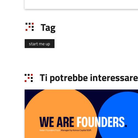
startupper, professionisti e soggetti istituzionali.
Le attività comprendono incontri informali
networking&IdeaSharing, workshop e seminari
Tag
in collaborazione con BolognaBusinessSchool e
percorsi di accompagnamento attraverso un
network di 12 professionisti convenzionati.
start me up
Ti potrebbe interessare