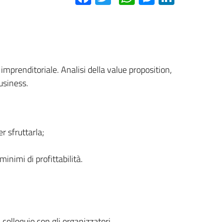
imprenditoriale. Analisi della value proposition,
usiness.
r sfruttarla;
inimi di profittabilità.
n colloquio con gli organizzatori.