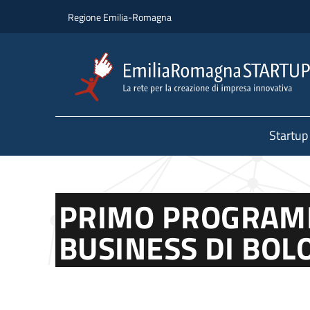
Salta al contenuto principale
Salta al piè di pagina
Regione Emilia-Romagna
Startup
PRIMO PROGRAMMA
BUSINESS DI BO